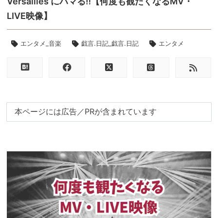
Versailles にハマる‼【何度も観たくなるMV・
LIVE映像】
エンタメ_音楽
戯言.日記_戯言.日記
エンタメ
本ページには広告／PRが含まれています