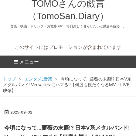
TOMOさんの戯言
（TomoSan.Diary）
音楽・映画・ドリンク・お散歩 etc… 毎日楽しく暮らしたいと戯言を綴る...。
このサイトにはプロモーションが含まれています
メニュー
トップ
>
エンタメ_音楽
>
今頃になって…薔薇の末裔!? 日本V系
メタルバンド! Versailles にハマる‼【何度も観たくなるMV・LIVE
映像】
2025
-
09
-
02
今頃になって…薔薇の末裔!? 日本V系メタルバンド!